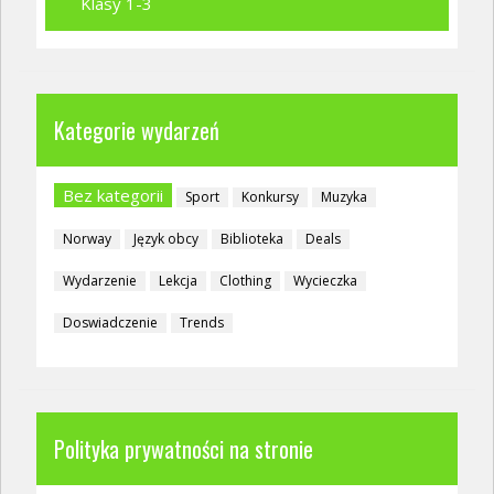
Klasy 1-3
Kategorie wydarzeń
Bez kategorii
Sport
Konkursy
Muzyka
Norway
Język obcy
Biblioteka
Deals
Wydarzenie
Lekcja
Clothing
Wycieczka
Doswiadczenie
Trends
Polityka prywatności na stronie