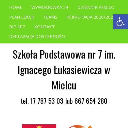
HOME
WYWIADÓWKA 24
DZIENNIK ASSECO
Open
PLAN LEKCJI
TEAMS
REKRUTACJA 2026/2027
BIP SP7
KONTAKT
DEKLARACJA DOSTEPNOŚCI
Szkoła Podstawowa nr 7 im.
Ignacego Łukasiewicza w
Mielcu
tel. 17 787 53 03 lub 667 654 280