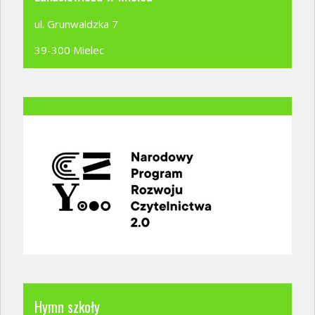
ul. Grunwaldzka 7
39-300 Mielec
Hymn szkoły