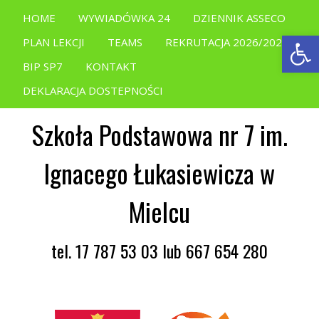
HOME
WYWIADÓWKA 24
DZIENNIK ASSECO
Open
PLAN LEKCJI
TEAMS
REKRUTACJA 2026/2027
BIP SP7
KONTAKT
DEKLARACJA DOSTEPNOŚCI
Szkoła Podstawowa nr 7 im.
Ignacego Łukasiewicza w
Mielcu
tel. 17 787 53 03 lub 667 654 280