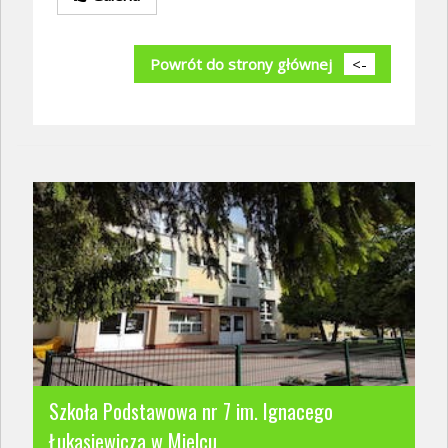
Powrót do strony głównej
<-
Szkoła Podstawowa nr 7 im. Ignacego
Łukasiewicza w Mielcu