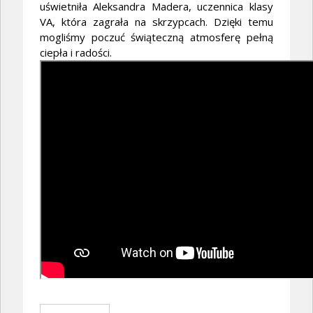
uświetniła Aleksandra Madera, uczennica klasy
VA, która zagrała na skrzypcach. Dzięki temu
mogliśmy poczuć świąteczną atmosferę pełną
ciepła i radości.