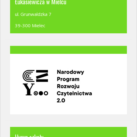
Łukasiewicza w Mielcu
ul. Grunwaldzka 7
39-300 Mielec
Hymn szkoły