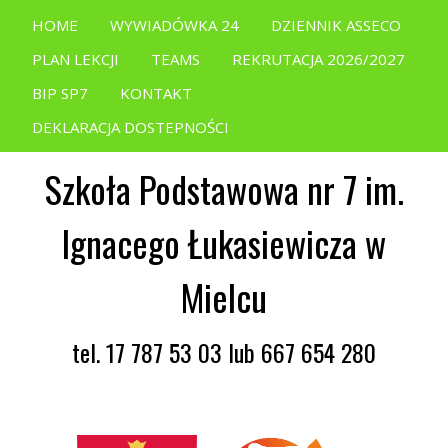
HOME
WYWIADÓWKA 24
DZIENNIK ASSECO
PLAN LEKCJI
TEAMS
REKRUTACJA 2026/2027
BIP SP7
KONTAKT
DEKLARACJA DOSTEPNOŚCI
Szkoła Podstawowa nr 7 im.
Ignacego Łukasiewicza w
Mielcu
tel. 17 787 53 03 lub 667 654 280