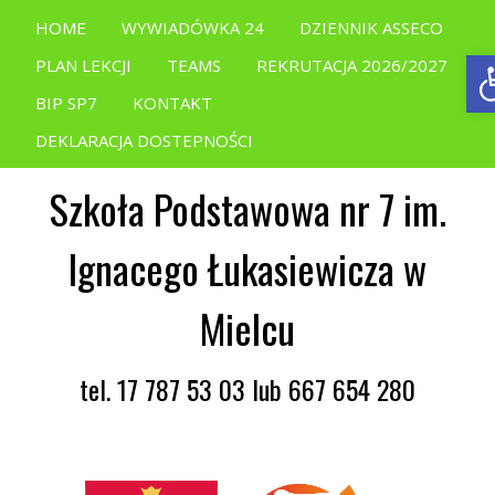
HOME
WYWIADÓWKA 24
DZIENNIK ASSECO
O
PLAN LEKCJI
TEAMS
REKRUTACJA 2026/2027
BIP SP7
KONTAKT
DEKLARACJA DOSTEPNOŚCI
Szkoła Podstawowa nr 7 im.
Ignacego Łukasiewicza w
Mielcu
tel. 17 787 53 03 lub 667 654 280