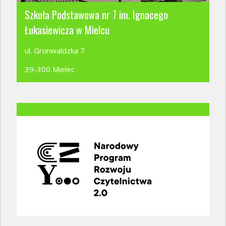
Szkoła Podstawowa nr 7 im. Ignacego
Łukasiewicza w Mielcu
ul. Grunwaldzka 7
39-300 Mielec