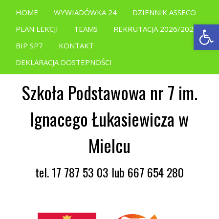
HOME
WYWIADÓWKA 24
DZIENNIK ASSECO
Open
PLAN LEKCJI
TEAMS
REKRUTACJA 2026/2027
BIP SP7
KONTAKT
DEKLARACJA DOSTEPNOŚCI
Szkoła Podstawowa nr 7 im.
Ignacego Łukasiewicza w
Mielcu
tel. 17 787 53 03 lub 667 654 280