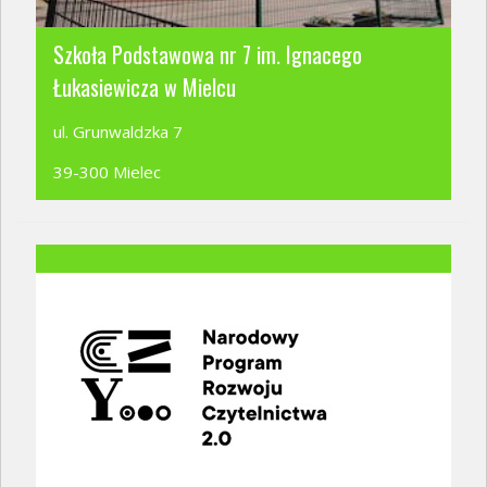
Szkoła Podstawowa nr 7 im. Ignacego
Łukasiewicza w Mielcu
ul. Grunwaldzka 7
39-300 Mielec