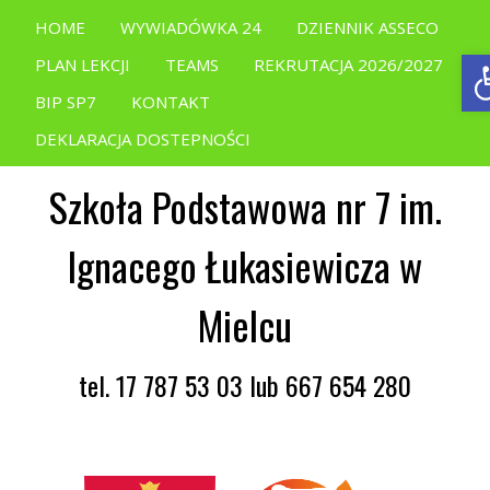
HOME
WYWIADÓWKA 24
DZIENNIK ASSECO
O
PLAN LEKCJI
TEAMS
REKRUTACJA 2026/2027
BIP SP7
KONTAKT
DEKLARACJA DOSTEPNOŚCI
Szkoła Podstawowa nr 7 im.
Ignacego Łukasiewicza w
Mielcu
tel. 17 787 53 03 lub 667 654 280