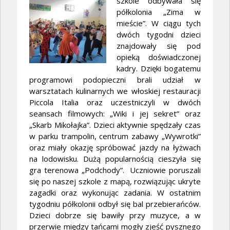
szkole odbywała się
półkolonia „Zima w
mieście”. W ciągu tych
dwóch tygodni dzieci
znajdowały się pod
opieką doświadczonej
kadry. Dzięki bogatemu
programowi podopieczni brali udział w
warsztatach kulinarnych we włoskiej restauracji
Piccola Italia oraz uczestniczyli w dwóch
seansach filmowych: „Wiki i jej sekret” oraz
„Skarb Mikołajka”. Dzieci aktywnie spędzały czas
w parku trampolin, centrum zabawy „Wywrotki”
oraz miały okazję spróbować jazdy na łyżwach
na lodowisku. Dużą popularnością cieszyła się
gra terenowa „Podchody”. Uczniowie poruszali
się po naszej szkole z mapą, rozwiązując ukryte
zagadki oraz wykonując zadania. W ostatnim
tygodniu półkolonii odbył się bal przebierańców.
Dzieci dobrze się bawiły przy muzyce, a w
przerwie między tańcami mogły zjeść pysznego