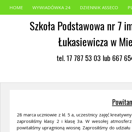
HOME
WYWIADÓWKA 24
DZIENNIK ASSECO
P
Szkoła Podstawowa nr 7 im
Łukasiewicza w Mi
tel. 17 787 53 03 lub 667 6
Powitan
28 marca uczniowie z kl. 5 a, uczestnicy zajęć kreatywny
zaprosiliśmy klasy 2 i klasę 3a. W wesołej atmosfer
powitaliśmy upragnioną wiosnę. Zaprosiliśmy do udziału 