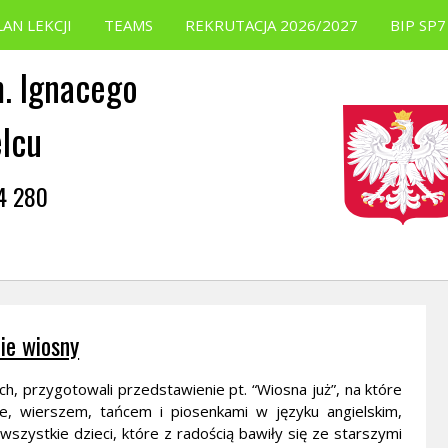
LAN LEKCJI
TEAMS
REKRUTACJA 2026/2027
BIP SP7
. Ignacego
elcu
54 280
ie wiosny
ch, przygotowali przedstawienie pt. “Wiosna już”, na które
ze, wierszem, tańcem i piosenkami w języku angielskim,
wszystkie dzieci, które z radością bawiły się ze starszymi