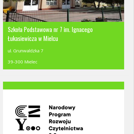
Szkoła Podstawowa nr 7 im. Ignacego
Łukasiewicza w Mielcu
ul. Grunwaldzka 7
39-300 Mielec