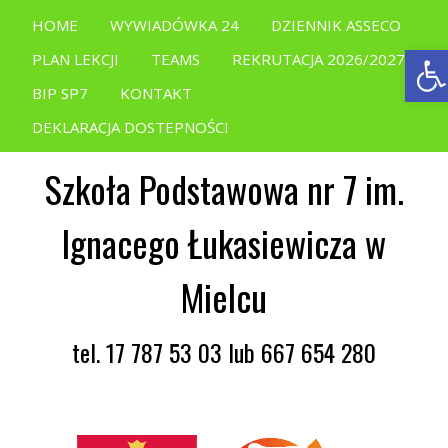
HOME
WYWIADÓWKA 24
DZIENNIK ASSECO
Ope
PLAN LEKCJI
TEAMS
REKRUTACJA 2026/2027
BIP SP7
KONTAKT
DEKLARACJA DOSTEPNOŚCI
Szkoła Podstawowa nr 7 im.
Ignacego Łukasiewicza w
Mielcu
tel. 17 787 53 03 lub 667 654 280