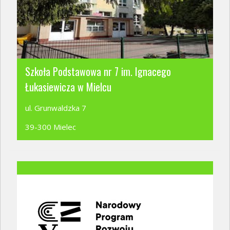
Szkoła Podstawowa nr 7 im. Ignacego
Łukasiewicza w Mielcu
ul. Grunwaldzka 7
39-300 Mielec