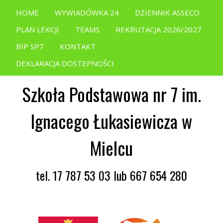
HOME
WYWIADÓWKA 24
DZIENNIK ASSECO
PLAN LEKCJI
TEAMS
REKRUTACJA 2026/2027
BIP SP7
KONTAKT
DEKLARACJA DOSTEPNOŚCI
Szkoła Podstawowa nr 7 im.
Ignacego Łukasiewicza w
Mielcu
tel. 17 787 53 03 lub 667 654 280