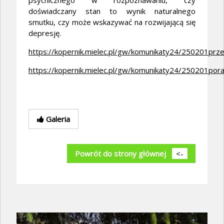
psychicznego w rozpoznawaniu, czy
doświadczany stan to wynik naturalnego
smutku, czy może wskazywać na rozwijającą się
depresję.
https://kopernik.mielec.pl/gw/komunikaty24/250201prz
https://kopernik.mielec.pl/gw/komunikaty24/250201pora
Galeria
Powrót do strony głównej
<-