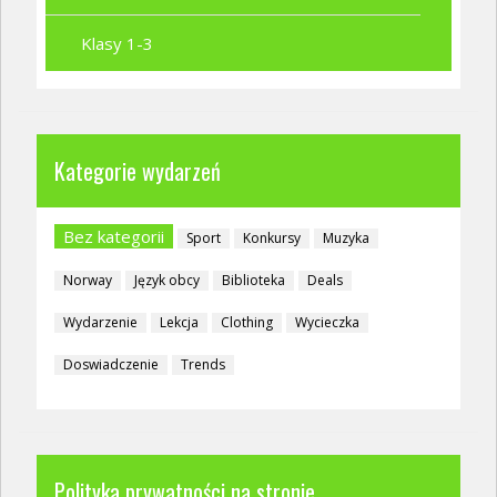
Klasy 1-3
Kategorie wydarzeń
Bez kategorii
Sport
Konkursy
Muzyka
Norway
Język obcy
Biblioteka
Deals
Wydarzenie
Lekcja
Clothing
Wycieczka
Doswiadczenie
Trends
Polityka prywatności na stronie