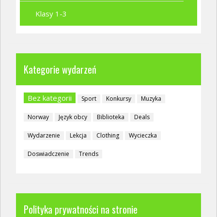
Klasy 1-3
Kategorie wydarzeń
Bez kategorii
Sport
Konkursy
Muzyka
Norway
Język obcy
Biblioteka
Deals
Wydarzenie
Lekcja
Clothing
Wycieczka
Doswiadczenie
Trends
Polityka prywatności na stronie