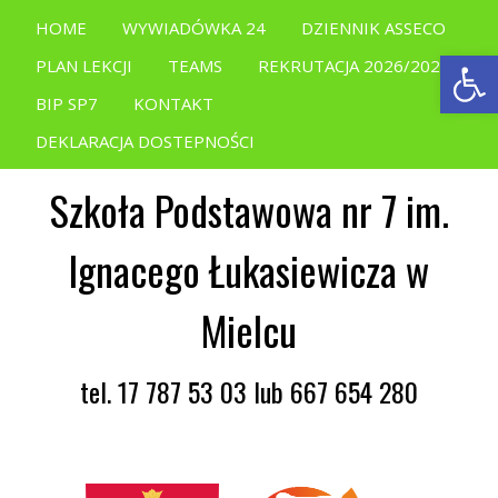
HOME
WYWIADÓWKA 24
DZIENNIK ASSECO
Open
PLAN LEKCJI
TEAMS
REKRUTACJA 2026/2027
BIP SP7
KONTAKT
DEKLARACJA DOSTEPNOŚCI
Szkoła Podstawowa nr 7 im.
Ignacego Łukasiewicza w
Mielcu
tel. 17 787 53 03 lub 667 654 280