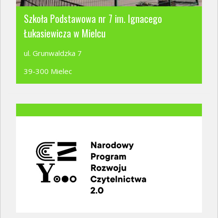
Szkoła Podstawowa nr 7 im. Ignacego
Łukasiewicza w Mielcu
ul. Grunwaldzka 7
39-300 Mielec