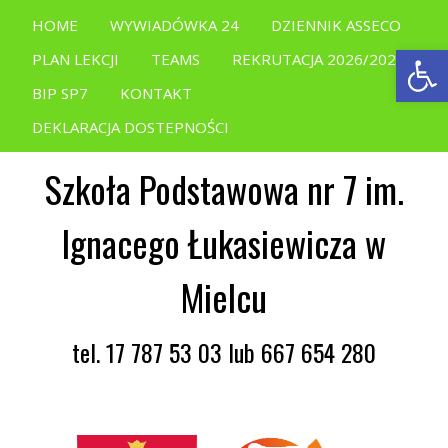
HOME
WYWIADÓWKA 24
DZIENNIK ASSECO
Open
PLAN LEKCJI
TEAMS
REKRUTACJA 2026/2027
BIP SP7
KONTAKT
DEKLARACJA DOSTEPNOŚCI
Szkoła Podstawowa nr 7 im.
Ignacego Łukasiewicza w
Mielcu
tel. 17 787 53 03 lub 667 654 280