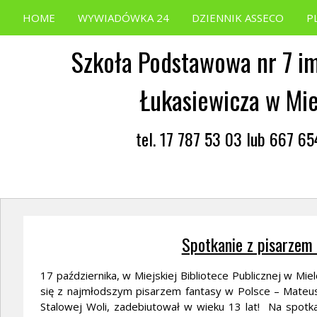
HOME
WYWIADÓWKA 24
DZIENNIK ASSECO
P
Szkoła Podstawowa nr 7 im
Łukasiewicza w Mi
tel. 17 787 53 03 lub 667 6
Spotkanie z pisarze
17 października, w Miejskiej Bibliotece Publicznej w Mie
się z najmłodszym pisarzem fantasy w Polsce – Mateus
Stalowej Woli, zadebiutował w wieku 13 lat! Na spotk