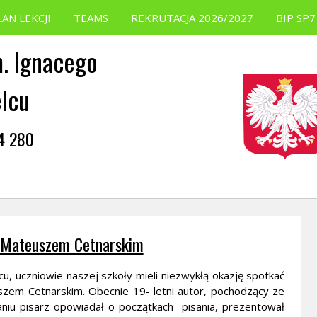
LAN LEKCJI
TEAMS
REKRUTACJA 2026/2027
BIP SP7
. Ignacego
elcu
54 280
m Mateuszem Cetnarskim
lcu, uczniowie naszej szkoły mieli niezwykłą okazję spotkać
zem Cetnarskim. Obecnie 19- letni autor, pochodzący ze
aniu pisarz opowiadał o początkach pisania, prezentował