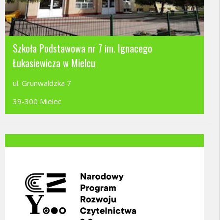
Szkoła Podstawowa nr 7 im. Ignacego
Łukasiewicza w Mielcu
ul. Grunwaldzka 7
39-300 Mielec