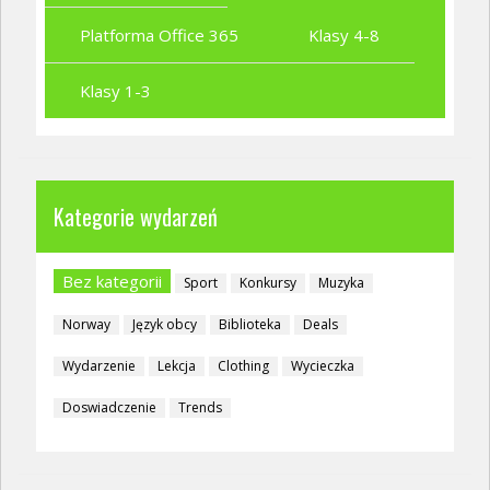
Platforma Office 365
Klasy 4-8
Klasy 1-3
Kategorie wydarzeń
Bez kategorii
Sport
Konkursy
Muzyka
Norway
Język obcy
Biblioteka
Deals
Wydarzenie
Lekcja
Clothing
Wycieczka
Doswiadczenie
Trends