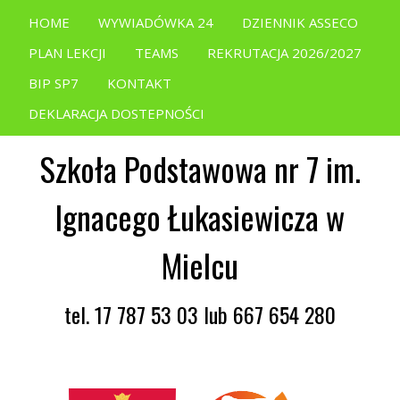
HOME
WYWIADÓWKA 24
DZIENNIK ASSECO
PLAN LEKCJI
TEAMS
REKRUTACJA 2026/2027
BIP SP7
KONTAKT
DEKLARACJA DOSTEPNOŚCI
Szkoła Podstawowa nr 7 im.
Ignacego Łukasiewicza w
Mielcu
tel. 17 787 53 03 lub 667 654 280