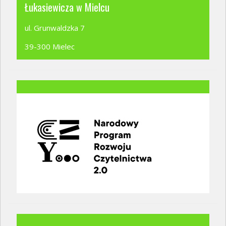
Łukasiewicza w Mielcu
ul. Grunwaldzka 7
39-300 Mielec