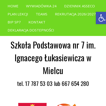
HOME
WYWIADÓWKA 24
DZIENNIK ASSECO
Ope
PLAN LEKCJI
TEAMS
REKRUTACJA 2026/2027
BIP SP7
KONTAKT
DEKLARACJA DOSTEPNOŚCI
Szkoła Podstawowa nr 7 im.
Ignacego Łukasiewicza w
Mielcu
tel. 17 787 53 03 lub 667 654 280