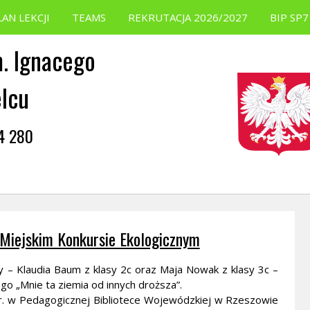
LAN LEKCJI
TEAMS
REKRUTACJA 2026/2027
BIP SP7
. Ignacego
elcu
54 280
 Miejskim Konkursie Ekologicznym
y – Klaudia Baum z klasy 2c oraz Maja Nowak z klasy 3c –
go „Mnie ta ziemia od innych droższa”.
r. w Pedagogicznej Bibliotece Wojewódzkiej w Rzeszowie