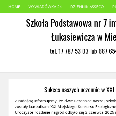
HOME
WYWIADÓWKA 24
DZIENNIK ASSECO
P
Szkoła Podstawowa nr 7 im
Łukasiewicza w Mi
tel. 17 787 53 03 lub 667 6
Sukces naszych uczennic w XXI
Z radością informujemy, że dwie uczennice naszej szkoł
zostały laureatkami XXI Miejskiego Konkursu Ekologiczne
Uroczyste rozdanie nagród odbyło się 2 czerwca 2026 