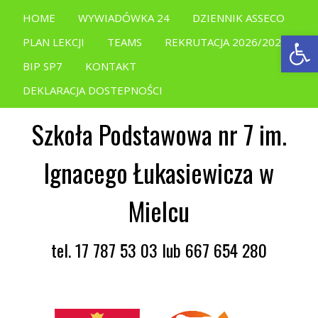
HOME
WYWIADÓWKA 24
DZIENNIK ASSECO
Open
PLAN LEKCJI
TEAMS
REKRUTACJA 2026/2027
BIP SP7
KONTAKT
DEKLARACJA DOSTEPNOŚCI
Szkoła Podstawowa nr 7 im.
Ignacego Łukasiewicza w
Mielcu
tel. 17 787 53 03 lub 667 654 280