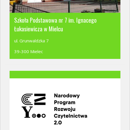
Szkoła Podstawowa nr 7 im. Ignacego
Łukasiewicza w Mielcu
ul. Grunwaldzka 7
39-300 Mielec