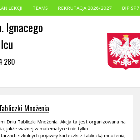
LAN LEKCJI
TEAMS
REKRUTACJA 2026/2027
BIP SP7
. Ignacego
elcu
54 280
Tabliczki Mnożenia
ym Dniu Tabliczki Mnożenia. Akcja ta jest organizowana na
ia, jakże ważnej w matematyce i nie tylko.
arzach szkolnych pojawiły karteczki z tabliczką mnożenia,