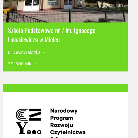
Szkoła Podstawowa nr 7 im. Ignacego
Łukasiewicza w Mielcu
ul. Grunwaldzka 7
39-300 Mielec