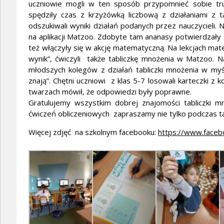
uczniowie mogli w ten sposób przypomnieć sobie trudn
spędziły czas z krzyżówką liczbową z działaniami z t
odszukiwali wyniki działań podanych przez nauczycieli. N
na aplikacji Matzoo. Zdobyte tam ananasy potwierdzały 
też włączyły się w akcję matematyczną. Na lekcjach ma
wynik”, ćwiczyli także tabliczkę mnożenia w Matzoo. N
młodszych kolegów z działań tabliczki mnożenia w myśl
znają”. Chętni uczniowi z klas 5-7 losowali karteczki z 
twarzach mówił, że odpowiedzi były poprawne.
Gratulujemy wszystkim dobrej znajomości tabliczki mn
ćwiczeń obliczeniowych zapraszamy nie tylko podczas taki
Więcej zdjęć na szkolnym facebooku:
https://www.faceb