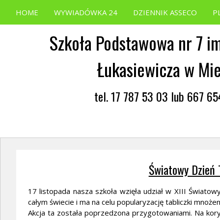
HOME
WYWIADÓWKA 24
DZIENNIK ASSECO
P
Szkoła Podstawowa nr 7 im
Łukasiewicza w Mi
tel. 17 787 53 03 lub 667 6
Światowy Dzień 
17 listopada nasza szkoła wzięła udział w XIII Światow
całym świecie i ma na celu popularyzację tabliczki mnożen
Akcja ta została poprzedzona przygotowaniami. Na koryt