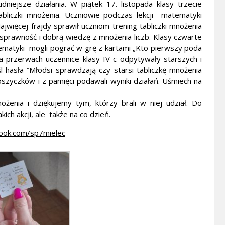
iejsze działania. W piątek 17. listopada klasy trzecie
abliczki mnożenia. Uczniowie podczas lekcji matematyki
ajwięcej frajdy sprawił uczniom trening tabliczki mnożenia
sprawność i dobrą wiedzę z mnożenia liczb. Klasy czwarte
tematyki mogli pograć w grę z kartami „Kto pierwszy poda
a przerwach uczennice klasy IV c odpytywały starszych i
 hasła ”Młodsi sprawdzają czy starsi tabliczkę mnożenia
koszyczków i z pamięci podawali wyniki działań. Uśmiech na
ożenia i dziękujemy tym, którzy brali w niej udział. Do
ch akcji, ale także na co dzień.
ook.com/sp7mielec