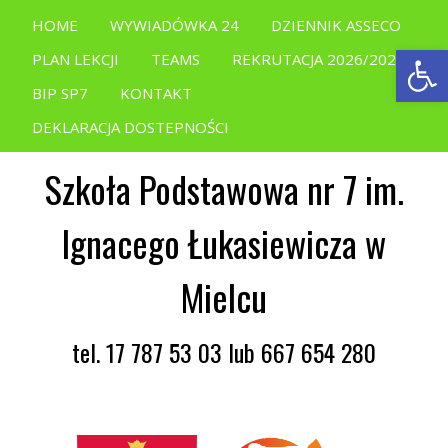
HOME
WYWIADÓWKA 24
DZIENNIK ASSECO
Open
PLAN LEKCJI
TEAMS
REKRUTACJA 2026/2027
BIP SP7
KONTAKT
DEKLARACJA DOSTEPNOŚCI
Szkoła Podstawowa nr 7 im.
Ignacego Łukasiewicza w
Mielcu
tel. 17 787 53 03 lub 667 654 280