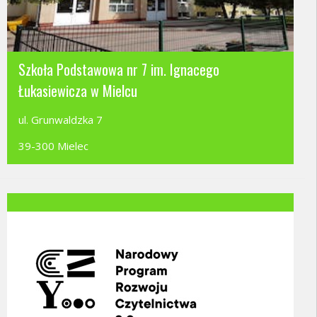
Szkoła Podstawowa nr 7 im. Ignacego
Łukasiewicza w Mielcu
ul. Grunwaldzka 7
39-300 Mielec