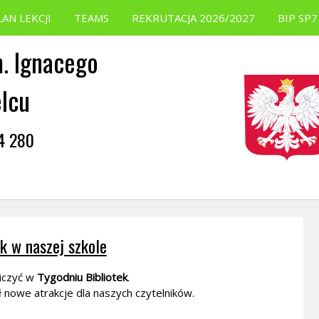
LAN LEKCJI
TEAMS
REKRUTACJA 2026/2027
BIP SP7
. Ignacego
elcu
54 280
ek w naszej szkole
iczyć w
Tygodniu Bibliotek
.
ł nowe atrakcje dla naszych czytelników.