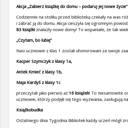
Akcja „Zabierz książkę do domu – podaruj jej nowe życie”
Codziennie na stoliku przed biblioteką czekały na was ró
i zabrać ją do domu. Akcja cieszyła się ogromnym powo
83 książki
znalazły nowe domy! To wspaniałe, że tak wiel
„Czytam, bo lubię”
Nasi uczniowie z klas 1 zostali uhonorowani za swoje za
Kacper Szymczyk z klasy 1a,
Antek Kmieć z klasy 1b,
Maja Kardyś z klasy 1c
przeczytali jako pierwsi aż
16 książek
! To niesamowite os
uczniowie, którzy podjęli się tego wyzwania, zasługują na
Książkobudka
Ostatniego dnia Tygodnia Bibliotek każdy uczeń mógł zr