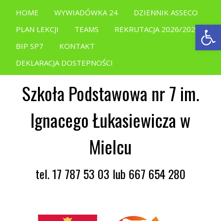
HOME
WYWIADÓWKA 24
DZIENNIK ASSECO
Open
PLAN LEKCJI
TEAMS
REKRUTACJA 2026/2027
BIP SP7
KONTAKT
DEKLARACJA DOSTEPNOŚCI
Szkoła Podstawowa nr 7 im.
Ignacego Łukasiewicza w
Mielcu
tel. 17 787 53 03 lub 667 654 280