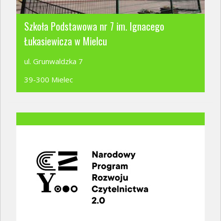
Szkoła Podstawowa nr 7 im. Ignacego
Łukasiewicza w Mielcu
ul. Grunwaldzka 7
39-300 Mielec