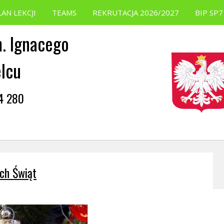
LAN LEKCJI
TEAMS
REKRUTACJA 2026/2027
BIP SP7
. Ignacego
elcu
54 280
ch Świąt