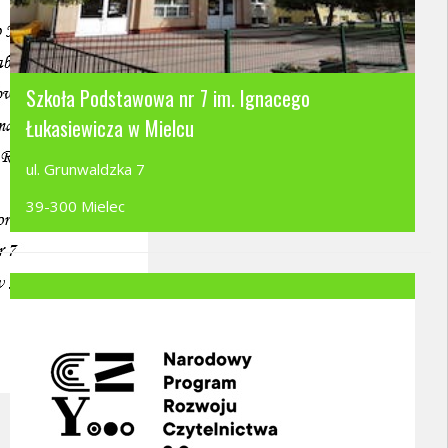
Szkoła Podstawowa nr 7 im. Ignacego
Łukasiewicza w Mielcu
ul. Grunwaldzka 7
39-300 Mielec