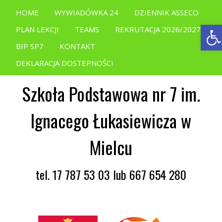
HOME
WYWIADÓWKA 24
DZIENNIK ASSECO
Ope
PLAN LEKCJI
TEAMS
REKRUTACJA 2026/2027
BIP SP7
KONTAKT
DEKLARACJA DOSTEPNOŚCI
Szkoła Podstawowa nr 7 im.
Ignacego Łukasiewicza w
Mielcu
tel. 17 787 53 03 lub 667 654 280