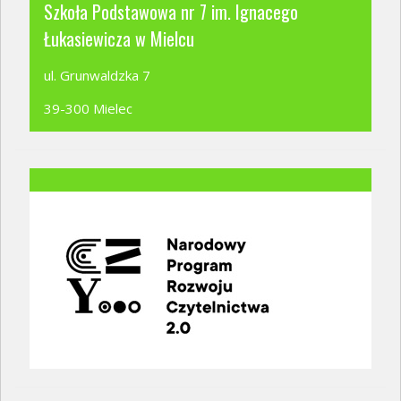
Szkoła Podstawowa nr 7 im. Ignacego
Łukasiewicza w Mielcu
ul. Grunwaldzka 7
39-300 Mielec