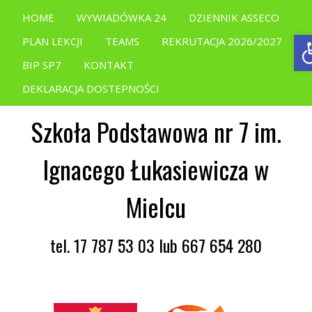
HOME
WYWIADÓWKA 24
DZIENNIK ASSECO
O
PLAN LEKCJI
TEAMS
REKRUTACJA 2026/2027
BIP SP7
KONTAKT
DEKLARACJA DOSTEPNOŚCI
Szkoła Podstawowa nr 7 im.
Ignacego Łukasiewicza w
Mielcu
tel. 17 787 53 03 lub 667 654 280