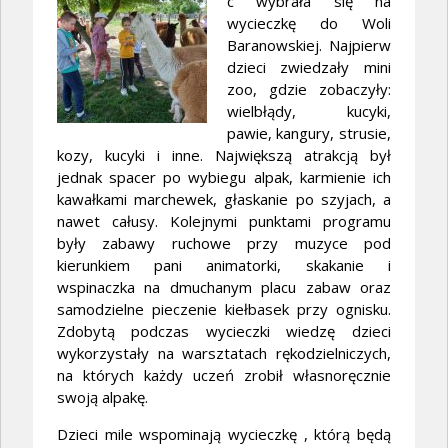
c wybrała się na
wycieczkę do Woli
Baranowskiej. Najpierw
dzieci zwiedzały mini
zoo, gdzie zobaczyły:
wielbłądy, kucyki,
pawie, kangury, strusie,
kozy, kucyki i inne. Największą atrakcją był
jednak spacer po wybiegu alpak, karmienie ich
kawałkami marchewek, głaskanie po szyjach, a
nawet całusy. Kolejnymi punktami programu
były zabawy ruchowe przy muzyce pod
kierunkiem pani animatorki, skakanie i
wspinaczka na dmuchanym placu zabaw oraz
samodzielne pieczenie kiełbasek przy ognisku.
Zdobytą podczas wycieczki wiedzę dzieci
wykorzystały na warsztatach rękodzielniczych,
na których każdy uczeń zrobił własnoręcznie
swoją alpakę.
Dzieci mile wspominają wycieczkę , którą będą