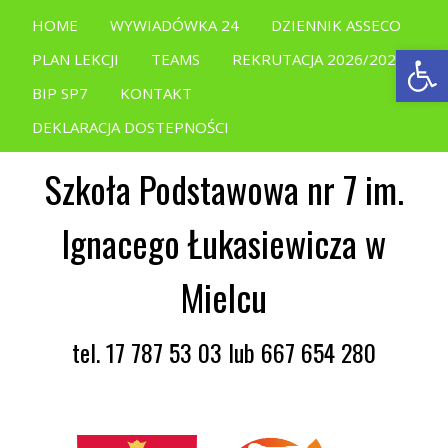
HOME
WYWIADÓWKA 24
DZIENNIK ASSECO
Open
PLAN LEKCJI
TEAMS
REKRUTACJA 2026/2027
BIP SP7
KONTAKT
DEKLARACJA DOSTEPNOŚCI
Szkoła Podstawowa nr 7 im.
Ignacego Łukasiewicza w
Mielcu
tel. 17 787 53 03 lub 667 654 280