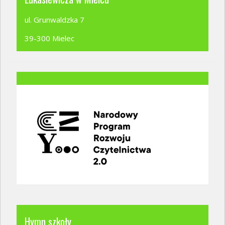
ul. Grunwaldzka 7
39-300 Mielec
Hymn szkoły