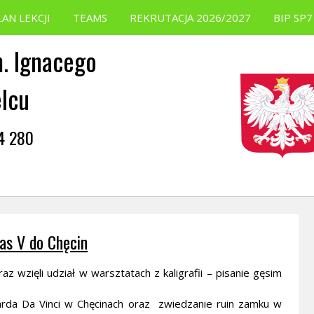
LAN LEKCJI
TEAMS
REKRUTACJA 2026/2027
BIP SP7
. Ignacego
elcu
54 280
as V do Chęcin
z wzięli udział w warsztatach z kaligrafii – pisanie gęsim
rda Da Vinci w Chęcinach oraz zwiedzanie ruin zamku w