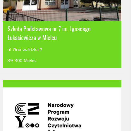
Szkoła Podstawowa nr 7 im. Ignacego
Łukasiewicza w Mielcu
ul. Grunwaldzka 7
39-300 Mielec