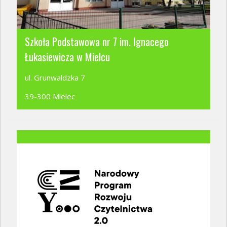
Szkoła Podstawowa nr 7 im. Ignacego
Łukasiewicza w Mielcu
ul. Grunwaldzka 7
39-300 Mielec