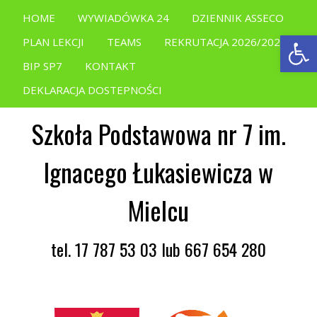
HOME
WYWIADÓWKA 24
DZIENNIK ASSECO
Open
PLAN LEKCJI
TEAMS
REKRUTACJA 2026/2027
BIP SP7
KONTAKT
DEKLARACJA DOSTEPNOŚCI
Szkoła Podstawowa nr 7 im.
Ignacego Łukasiewicza w
Mielcu
tel. 17 787 53 03 lub 667 654 280