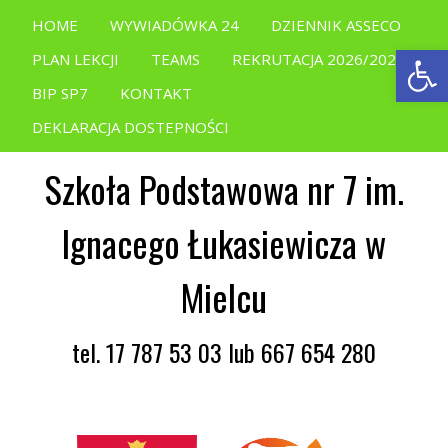
HOME
WYWIADÓWKA 24
DZIENNIK ASSECO
Open
PLAN LEKCJI
TEAMS
REKRUTACJA 2026/2027
BIP SP7
KONTAKT
DEKLARACJA DOSTEPNOŚCI
Szkoła Podstawowa nr 7 im.
Ignacego Łukasiewicza w
Mielcu
tel. 17 787 53 03 lub 667 654 280