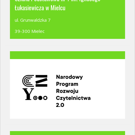
Łukasiewicza w Mielcu
ul. Grunwaldzka 7
39-300 Mielec