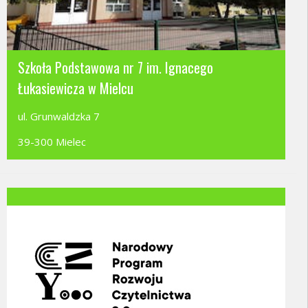
Szkoła Podstawowa nr 7 im. Ignacego
Łukasiewicza w Mielcu
ul. Grunwaldzka 7
39-300 Mielec