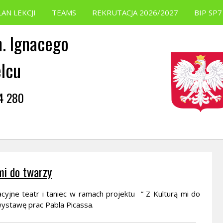
LAN LEKCJI
TEAMS
REKRUTACJA 2026/2027
BIP SP7
. Ignacego
elcu
54 280
mi do twarzy
acyjne teatr i taniec w ramach projektu ” Z Kulturą mi do
ystawę prac Pabla Picassa.