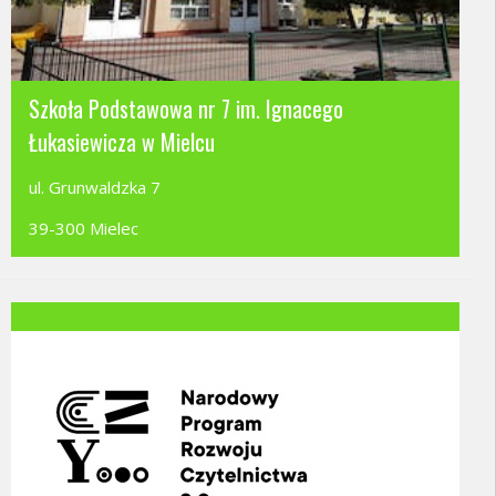
Szkoła Podstawowa nr 7 im. Ignacego
Łukasiewicza w Mielcu
ul. Grunwaldzka 7
39-300 Mielec