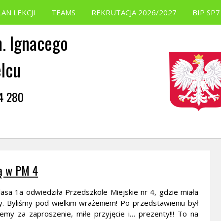
LAN LEKCJI
TEAMS
REKRUTACJA 2026/2027
BIP SP7
. Ignacego
elcu
54 280
tą w PM 4
lasa 1a odwiedziła Przedszkole Miejskie nr 4, gdzie miała
y. Byliśmy pod wielkim wrażeniem! Po przedstawieniu był
emy za zaproszenie, miłe przyjęcie i… prezenty!!! To na