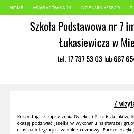
HOME
WYWIADÓWKA 24
DZIENNIK ASSECO
P
Szkoła Podstawowa nr 7 im
Łukasiewicza w Mi
tel. 17 787 53 03 lub 667 6
Z wizy
Korzystając z zaproszenia Dyrekcji i Przedszkolaków, k
okazję podziwiać Jasełka w wykonaniu najstarszej grup
czas na integrację i wspólne rozmowy. Bardzo dziękuj