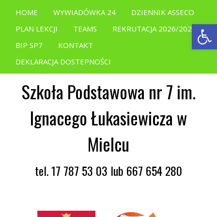
HOME
WYWIADÓWKA 24
DZIENNIK ASSECO
Open
PLAN LEKCJI
TEAMS
REKRUTACJA 2026/2027
BIP SP7
KONTAKT
DEKLARACJA DOSTEPNOŚCI
Szkoła Podstawowa nr 7 im.
Ignacego Łukasiewicza w
Mielcu
tel. 17 787 53 03 lub 667 654 280