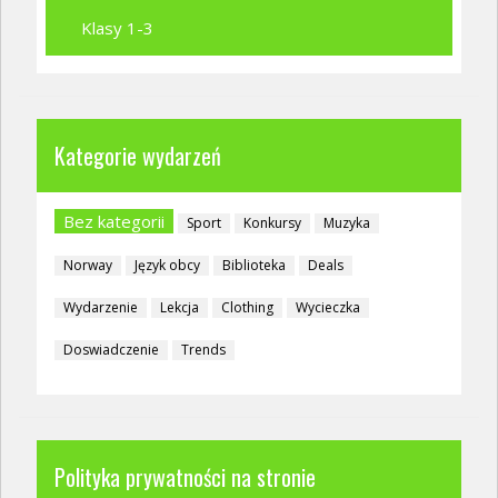
Klasy 1-3
Kategorie wydarzeń
Bez kategorii
Sport
Konkursy
Muzyka
Norway
Język obcy
Biblioteka
Deals
Wydarzenie
Lekcja
Clothing
Wycieczka
Doswiadczenie
Trends
Polityka prywatności na stronie