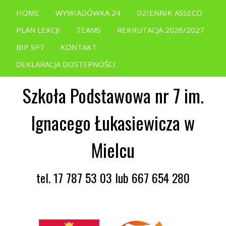
HOME
WYWIADÓWKA 24
DZIENNIK ASSECO
PLAN LEKCJI
TEAMS
REKRUTACJA 2026/2027
BIP SP7
KONTAKT
DEKLARACJA DOSTEPNOŚCI
Szkoła Podstawowa nr 7 im.
Ignacego Łukasiewicza w
Mielcu
tel. 17 787 53 03 lub 667 654 280