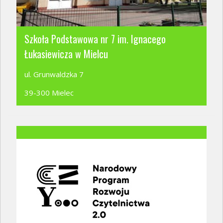
Szkoła Podstawowa nr 7 im. Ignacego
Łukasiewicza w Mielcu
ul. Grunwaldzka 7
39-300 Mielec