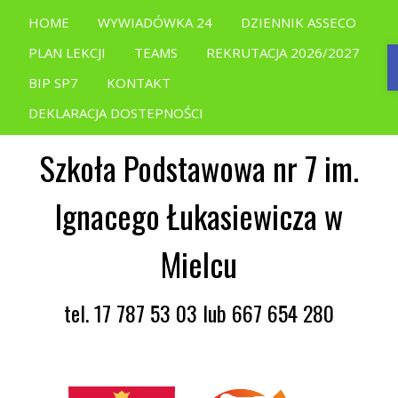
HOME
WYWIADÓWKA 24
DZIENNIK ASSECO
PLAN LEKCJI
TEAMS
REKRUTACJA 2026/2027
BIP SP7
KONTAKT
DEKLARACJA DOSTEPNOŚCI
Szkoła Podstawowa nr 7 im.
Ignacego Łukasiewicza w
Mielcu
tel. 17 787 53 03 lub 667 654 280