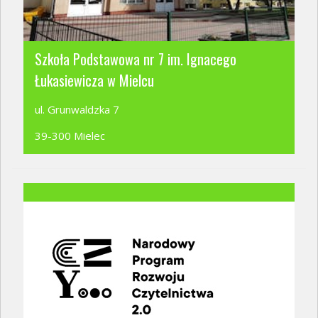
Szkoła Podstawowa nr 7 im. Ignacego
Łukasiewicza w Mielcu
ul. Grunwaldzka 7
39-300 Mielec